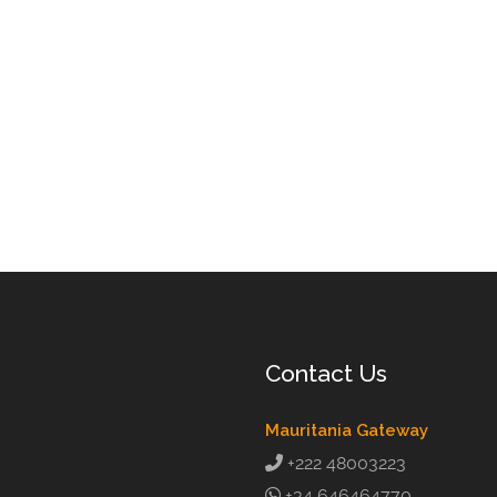
Contact Us
Mauritania Gateway
+222 48003223
+34 646464770