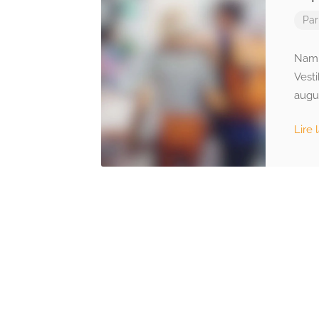
Pa
Nam n
Vest
augu
Lire 