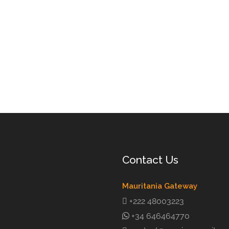
Contact Us
Mauritania Gateway
+222 48003223
+34 646464770